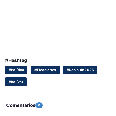
#Hashtag
#Política
#Elecciones
#Decisión2025
#Bolívar
Comentarios
0