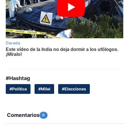
#Hashtag
#Política
#Milei
#Elecciones
Comentarios
0