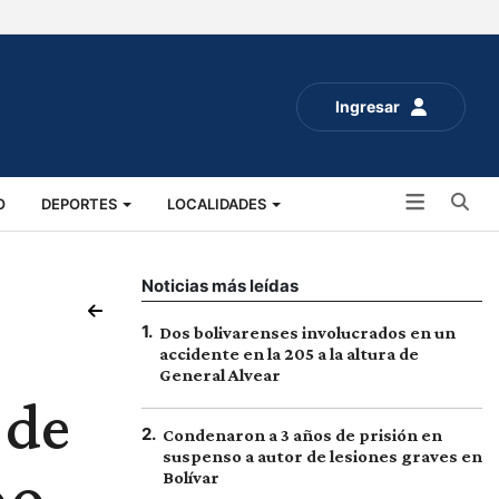
Ingresar
Bu
O
DEPORTES
LOCALIDADES
ALUD
SOCIALES
EXPO RURAL 2025
Noticias más leídas
1
.
Dos bolivarenses involucrados en un
accidente en la 205 a la altura de
General Alvear
 de
2
.
Condenaron a 3 años de prisión en
suspenso a autor de lesiones graves en
Bolívar