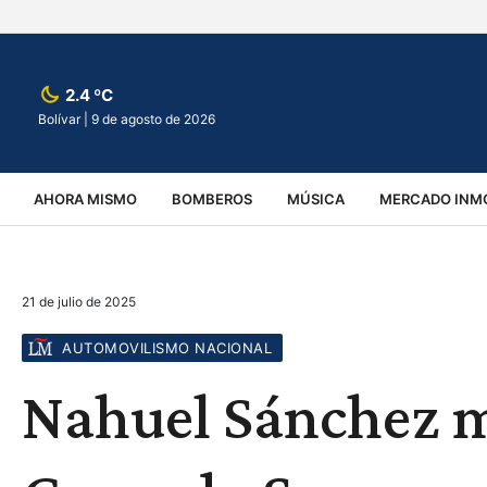
2.4 ºC
Bolívar |
9 de agosto de 2026
AHORA MISMO
BOMBEROS
MÚSICA
MERCADO INMO
REGIONALES
EDUCACIÓN
ESPECTÁCULOS
INFOR
21 de julio de 2025
VIRALES
ACCIDENTES
CULTURA
JUDICIALES
T
AUTOMOVILISMO NACIONAL
Nahuel Sánchez me