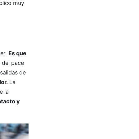
blico muy
rer.
Es que
a del pace
salidas de
or.
La
e la
ntacto y