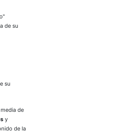
o"
a de su
e su
y media de
os
y
onido de la