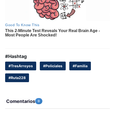
#Hashtag
#TresArroyos
#Policiales
#Familia
#Ruta228
Comentarios
0