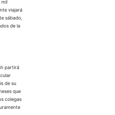
 mil
te viajará
ste sábado,
ados de la
h partirá
cular
és de su
 meses que
os colegas
eguramente