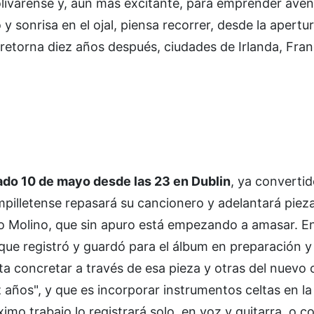
olivarense y, aún más excitante, para emprender aven
 sonrisa en el ojal, piensa recorrer, desde la apertur
retorna diez años después, ciudades de Irlanda, Franci
ado 10 de mayo desde las 23 en Dublin
, ya converti
mpilletense repasará su cancionero y adelantará piez
do Molino, que sin apuro está empezando a amasar. En
, que registró y guardó para el álbum en preparación y
cta concretar a través de esa pieza y otras del nuevo
años", y que es incorporar instrumentos celtas en la
ximo trabajo lo registrará solo, en voz y guitarra, o c