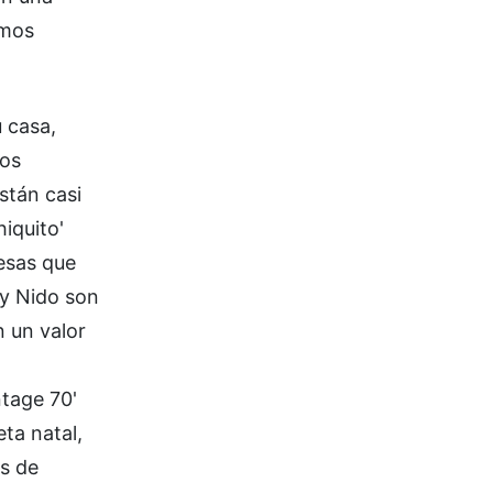
imos
 casa,
sos
stán casi
iquito'
 esas que
 y Nido son
n un valor
ntage 70'
ta natal,
ás de