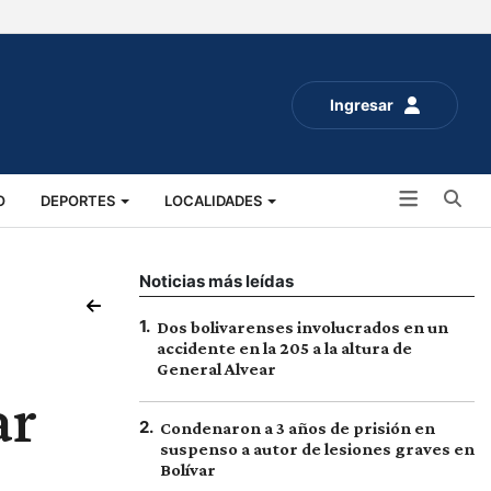
Ingresar
Bu
O
DEPORTES
LOCALIDADES
ALUD
SOCIALES
EXPO RURAL 2025
Noticias más leídas
1
.
Dos bolivarenses involucrados en un
accidente en la 205 a la altura de
General Alvear
ar
2
.
Condenaron a 3 años de prisión en
suspenso a autor de lesiones graves en
Bolívar