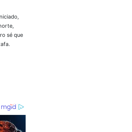
niciado,
norte,
ro sé que
Rafa.