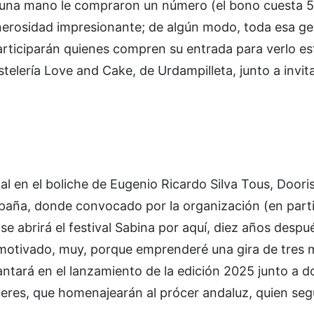
e una mano le compraron un número (el bono cuesta 5
erosidad impresionante; de algún modo, toda esa gen
participarán quienes compren su entrada para verlo e
elería Love and Cake, de Urdampilleta, junto a invit
l en el boliche de Eugenio Ricardo Silva Tous, Dooris
spaña, donde convocado por la organización (en parti
se abrirá el festival Sabina por aquí, diez años despu
y motivado, muy, porque emprenderé una gira de tres
tará en el lanzamiento de la edición 2025 junto a d
ujeres, que homenajearán al prócer andaluz, quien s