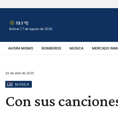
13.1 ºC
Bolívar |
7 de agosto de 2026
AHORA MISMO
BOMBEROS
MÚSICA
MERCADO INMO
REGIONALES
EDUCACIÓN
ESPECTÁCULOS
INFOR
30 de abril de 2025
VIRALES
ACCIDENTES
CULTURA
JUDICIALES
T
MÚSICA
Con sus canciones