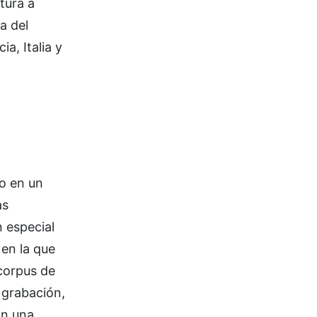
tura a
a del
a, Italia y
do en un
as
 especial
 en la que
 corpus de
 grabación,
on una