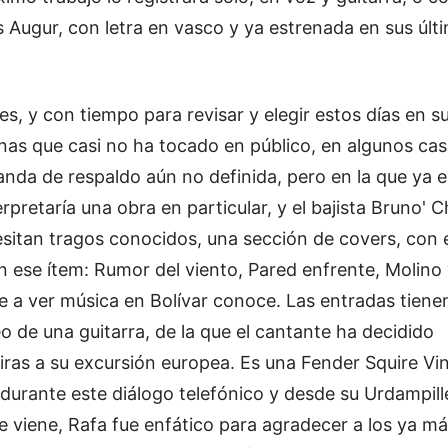
Augur, con letra en vasco y ya estrenada en sus últ
, y con tiempo para revisar y elegir estos días en su
unas que casi no ha tocado en público, en algunos ca
nda de respaldo aún no definida, pero en la que ya e
retaría una obra en particular, y el bajista Bruno' Ch
cesitan tragos conocidos, una sección de covers, con
n ese ítem: Rumor del viento, Pared enfrente, Molino
ale a ver música en Bolívar conoce. Las entradas tiene
eo de una guitarra, de la que el cantante ha decidido
ras a su excursión europea. Es una Fender Squire Vi
 durante este diálogo telefónico y desde su Urdampille
e viene, Rafa fue enfático para agradecer a los ya m