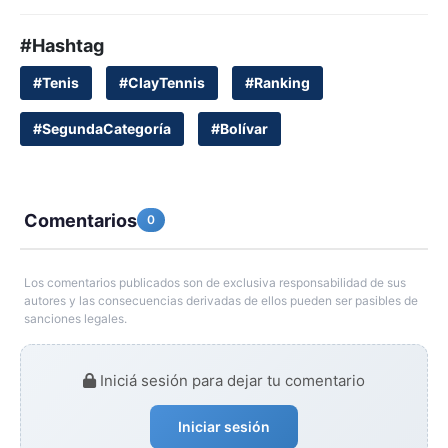
#Hashtag
#Tenis
#ClayTennis
#Ranking
#SegundaCategoría
#Bolívar
Comentarios
0
Los comentarios publicados son de exclusiva responsabilidad de sus
autores y las consecuencias derivadas de ellos pueden ser pasibles de
sanciones legales.
Iniciá sesión para dejar tu comentario
Iniciar sesión