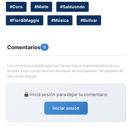
#Coro
#Maite
#Salduondo
#FiordiMaggio
#Música
#Bolívar
Comentarios
0
Los comentarios publicados son de exclusiva responsabilidad de sus
autores y las consecuencias derivadas de ellos pueden ser pasibles de
sanciones legales.
Iniciá sesión para dejar tu comentario
Iniciar sesión