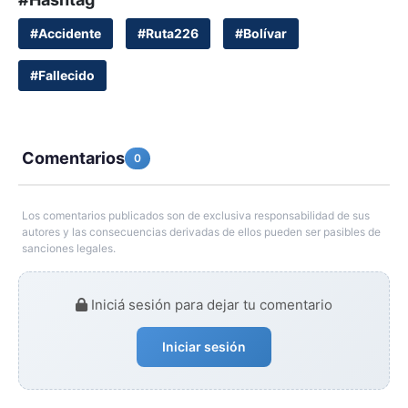
#Accidente
#Ruta226
#Bolívar
#Fallecido
Comentarios
0
Los comentarios publicados son de exclusiva responsabilidad de sus
autores y las consecuencias derivadas de ellos pueden ser pasibles de
sanciones legales.
Iniciá sesión para dejar tu comentario
Iniciar sesión