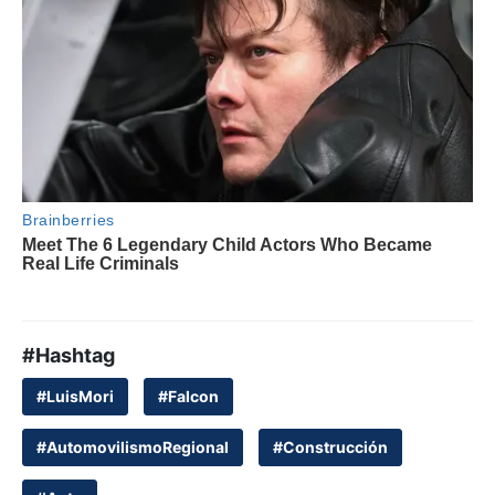
#Hashtag
#LuisMori
#Falcon
#AutomovilismoRegional
#Construcción