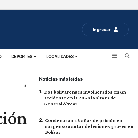
Ingresar
Bu
O
DEPORTES
LOCALIDADES
ALUD
SOCIALES
EXPO RURAL 2025
Noticias más leídas
1
.
Dos bolivarenses involucrados en un
accidente en la 205 a la altura de
General Alvear
ción
2
.
Condenaron a 3 años de prisión en
suspenso a autor de lesiones graves en
Bolívar