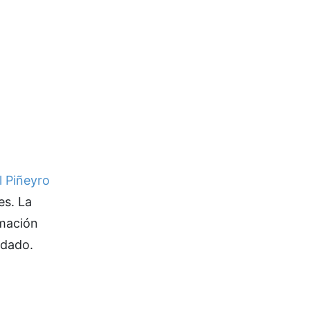
l Piñeyro
es. La
rmación
odado.