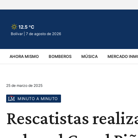
12.5 ºC
Bolívar |
7 de agosto de 2026
AHORA MISMO
BOMBEROS
MÚSICA
MERCADO INMO
REGIONALES
EDUCACIÓN
ESPECTÁCULOS
INFOR
25 de marzo de 2025
VIRALES
ACCIDENTES
CULTURA
JUDICIALES
T
MINUTO A MINUTO
Rescatistas realiz