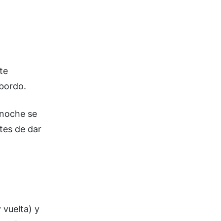
te
 bordo.
anoche se
tes de dar
 vuelta) y