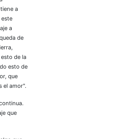
tiene a
 este
aje a
squeda de
erra,
esto de la
odo esto de
or, que
s el amor".
continua.
aje que