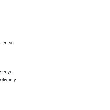
r en su
y cuya
lívar, y