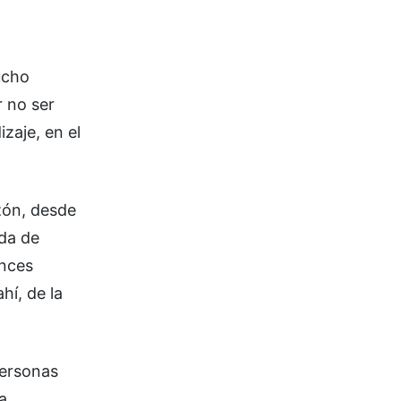
ucho
 no ser
zaje, en el
zón, desde
da de
onces
hí, de la
personas
a