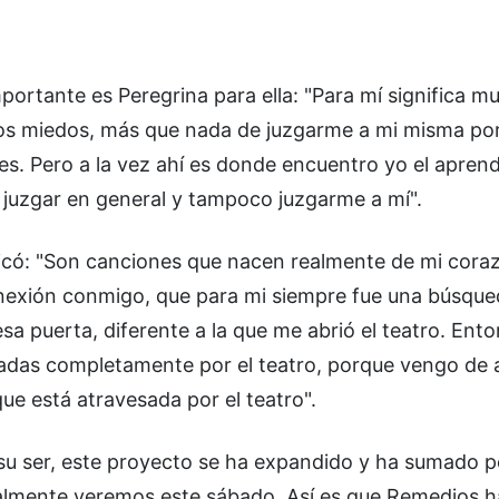
ortante es Peregrina para ella: "Para mí significa m
os miedos, más que nada de juzgarme a mi misma por
es. Pero a la vez ahí es donde encuentro yo el aprendi
juzgar en general y tampoco juzgarme a mí".
icó: "Son canciones que nacen realmente de mi cora
nexión conmigo, que para mi siempre fue una búsque
 puerta, diferente a la que me abrió el teatro. Ent
adas completamente por el teatro, porque vengo de a
ue está atravesada por el teatro".
 su ser, este proyecto se ha expandido y ha sumado 
nalmente veremos este sábado. Así es que Remedios h