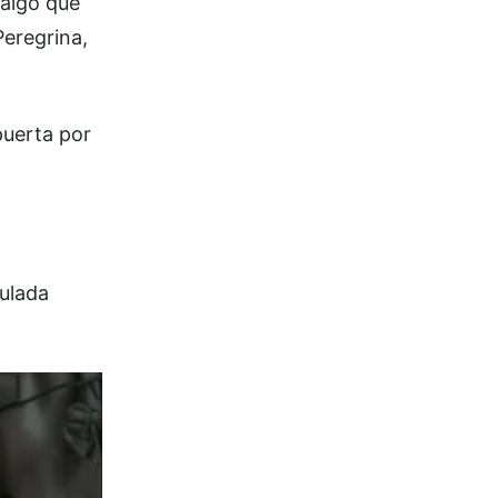
 algo que
Peregrina,
puerta por
tulada