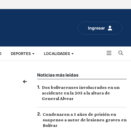
Ingresar
Bu
O
DEPORTES
LOCALIDADES
ALUD
SOCIALES
EXPO RURAL 2025
Noticias más leídas
1
.
Dos bolivarenses involucrados en un
accidente en la 205 a la altura de
General Alvear
2
.
Condenaron a 3 años de prisión en
suspenso a autor de lesiones graves en
Bolívar