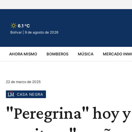
6.1 ºC
Bolívar |
9 de agosto de 2026
AHORA MISMO
BOMBEROS
MÚSICA
MERCADO INMO
REGIONALES
EDUCACIÓN
ESPECTÁCULOS
INFOR
22 de marzo de 2025
VIRALES
ACCIDENTES
CULTURA
JUDICIALES
T
CASA NEGRA
"Peregrina" hoy 