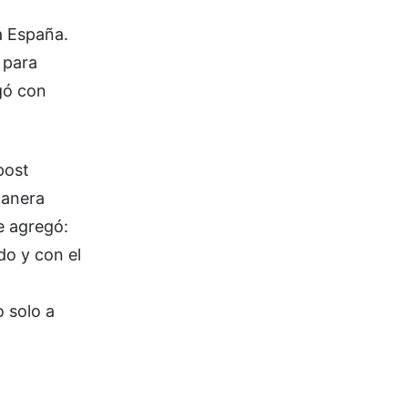
a España.
 para
gó con
post
manera
e agregó:
do y con el
a
 solo a