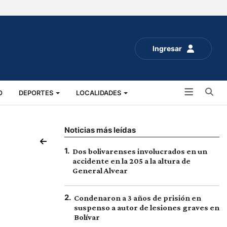
Ingresar
Bu
O
DEPORTES
LOCALIDADES
ALUD
SOCIALES
EXPO RURAL 2025
Noticias más leídas
1
.
Dos bolivarenses involucrados en un
accidente en la 205 a la altura de
General Alvear
2
.
Condenaron a 3 años de prisión en
suspenso a autor de lesiones graves en
Bolívar