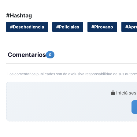
#Hashtag
#Desobediencia
#Policiales
#Pirovano
#Apr
Comentarios
0
Los comentarios publicados son de exclusiva responsabilidad de sus autores
Iniciá ses