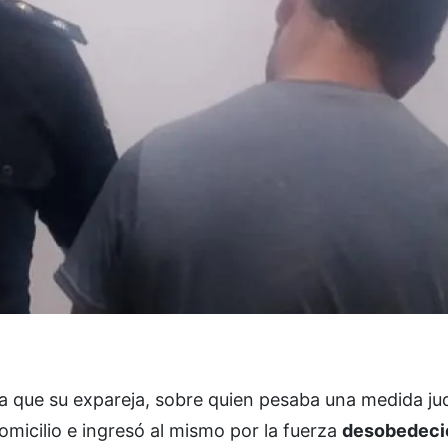
ya que su expareja, sobre quien pesaba una medida jud
omicilio e ingresó al mismo por la fuerza
desobedeci