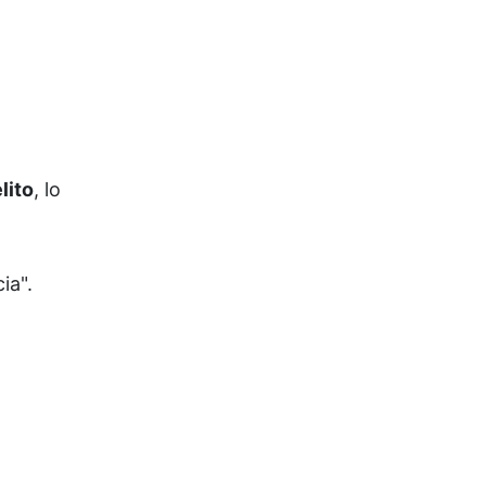
lito
, lo
ia".