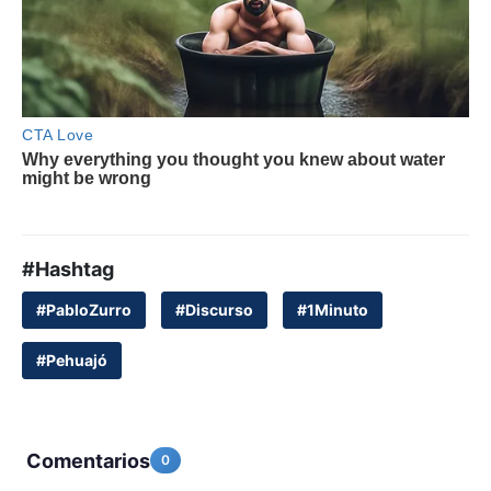
#Hashtag
#PabloZurro
#Discurso
#1Minuto
#Pehuajó
Comentarios
0