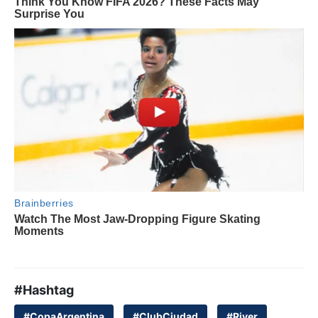
#Hashtag
#CopaArgentina
#ClubCiudad
#River