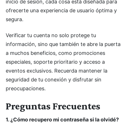
inicio de sesión, cada cosa está diseñada para
ofrecerte una experiencia de usuario óptima y
segura.
Verificar tu cuenta no solo protege tu
información, sino que también te abre la puerta
a muchos beneficios, como promociones
especiales, soporte prioritario y acceso a
eventos exclusivos. Recuerda mantener la
seguridad de tu conexión y disfrutar sin
preocupaciones.
Preguntas Frecuentes
1. ¿Cómo recupero mi contraseña si la olvidé?