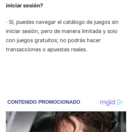
iniciar sesión?
· Sí, puedes navegar el catálogo de juegos sin
iniciar sesión, pero de manera limitada y solo
con juegos gratuitos; no podrás hacer
transacciones o apuestas reales.