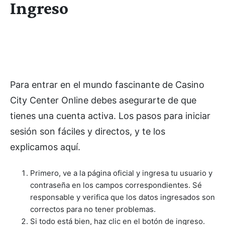
Ingreso
Para entrar en el mundo fascinante de Casino
City Center Online debes asegurarte de que
tienes una cuenta activa. Los pasos para iniciar
sesión son fáciles y directos, y te los
explicamos aquí.
Primero, ve a la página oficial y ingresa tu usuario y
contraseña en los campos correspondientes. Sé
responsable y verifica que los datos ingresados son
correctos para no tener problemas.
Si todo está bien, haz clic en el botón de ingreso.