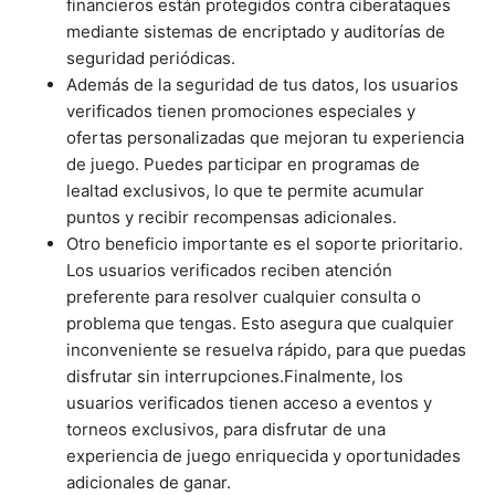
financieros están protegidos contra ciberataques
mediante sistemas de encriptado y auditorías de
seguridad periódicas.
Además de la seguridad de tus datos, los usuarios
verificados tienen promociones especiales y
ofertas personalizadas que mejoran tu experiencia
de juego. Puedes participar en programas de
lealtad exclusivos, lo que te permite acumular
puntos y recibir recompensas adicionales.
Otro beneficio importante es el soporte prioritario.
Los usuarios verificados reciben atención
preferente para resolver cualquier consulta o
problema que tengas. Esto asegura que cualquier
inconveniente se resuelva rápido, para que puedas
disfrutar sin interrupciones.Finalmente, los
usuarios verificados tienen acceso a eventos y
torneos exclusivos, para disfrutar de una
experiencia de juego enriquecida y oportunidades
adicionales de ganar.