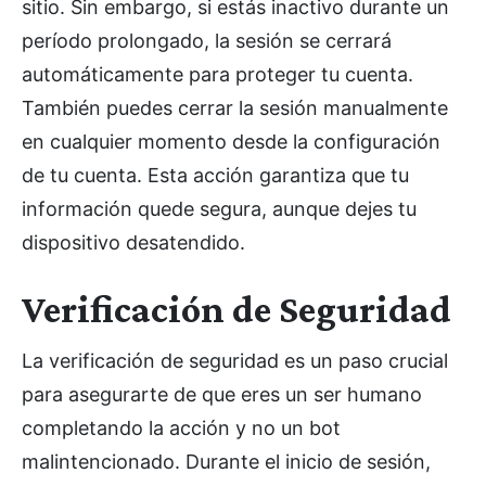
sitio. Sin embargo, si estás inactivo durante un
período prolongado, la sesión se cerrará
automáticamente para proteger tu cuenta.
También puedes cerrar la sesión manualmente
en cualquier momento desde la configuración
de tu cuenta. Esta acción garantiza que tu
información quede segura, aunque dejes tu
dispositivo desatendido.
Verificación de Seguridad
La verificación de seguridad es un paso crucial
para asegurarte de que eres un ser humano
completando la acción y no un bot
malintencionado. Durante el inicio de sesión,