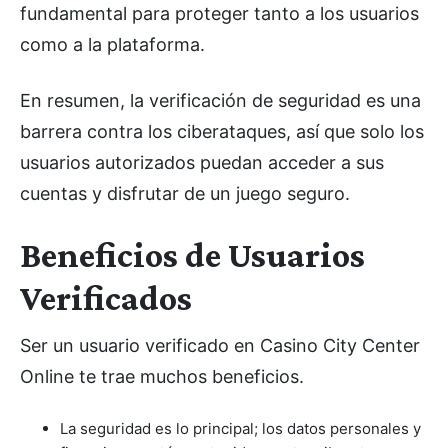
fundamental para proteger tanto a los usuarios
como a la plataforma.
En resumen, la verificación de seguridad es una
barrera contra los ciberataques, así que solo los
usuarios autorizados puedan acceder a sus
cuentas y disfrutar de un juego seguro.
Beneficios de Usuarios
Verificados
Ser un usuario verificado en Casino City Center
Online te trae muchos beneficios.
La seguridad es lo principal; los datos personales y