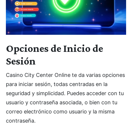
Opciones de Inicio de
Sesión
Casino City Center Online te da varias opciones
para iniciar sesión, todas centradas en la
seguridad y simplicidad. Puedes acceder con tu
usuario y contraseña asociada, o bien con tu
correo electrónico como usuario y la misma
contraseña.