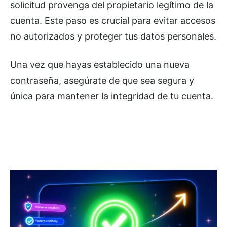
solicitud provenga del propietario legítimo de la
cuenta. Este paso es crucial para evitar accesos
no autorizados y proteger tus datos personales.
Una vez que hayas establecido una nueva
contraseña, asegúrate de que sea segura y
única para mantener la integridad de tu cuenta.