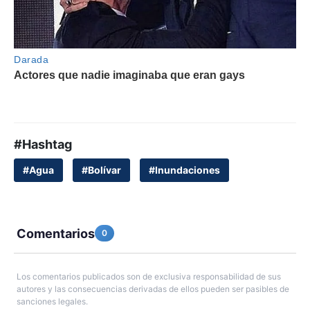
#Hashtag
#Agua
#Bolívar
#Inundaciones
Comentarios
0
Los comentarios publicados son de exclusiva responsabilidad de sus
autores y las consecuencias derivadas de ellos pueden ser pasibles de
sanciones legales.