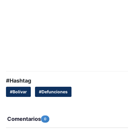
#Hashtag
#Bolívar
#Defunciones
Comentarios
0