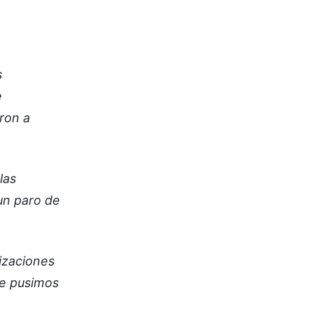
s
e
ron a
las
 un paro de
lizaciones
te pusimos