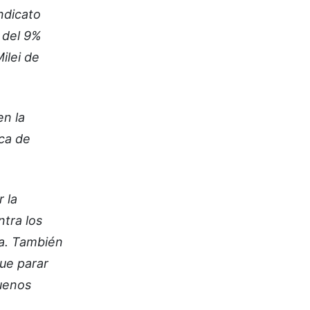
ndicato
 del 9%
ilei de
en la
ica de
 la
ntra los
ca. También
ue parar
Buenos