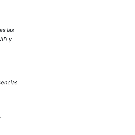
as las
NID y
cencias.
.