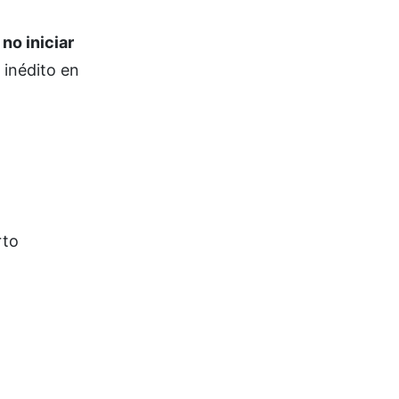
a
no iniciar
 inédito en
rto