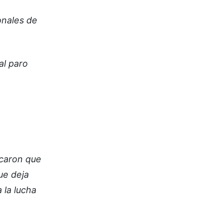
onales de
al paro
caron que
ue deja
 la lucha