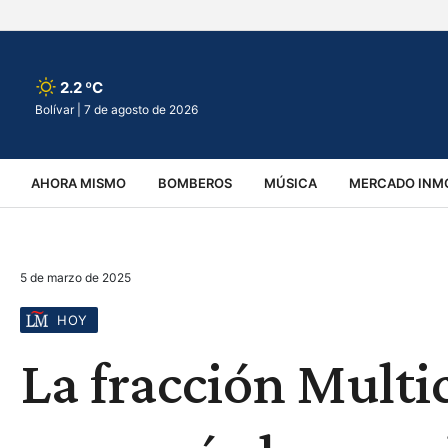
2.2 ºC
Bolívar |
7 de agosto de 2026
AHORA MISMO
BOMBEROS
MÚSICA
MERCADO INMO
REGIONALES
EDUCACIÓN
ESPECTÁCULOS
INFOR
5 de marzo de 2025
VIRALES
ACCIDENTES
CULTURA
JUDICIALES
T
HOY
La fracción Mult