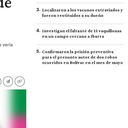
de
3
.
Localizaron a los vacunos extraviados y
fueron restituidos a su dueño
4
.
Investigan el faltante de 15 vaquillonas
en un campo cercano a Ibarra
e vería
5
.
Confirmaron la prisión preventiva
para el presunto autor de dos robos
ocurridos en Bolívar en el mes de mayo