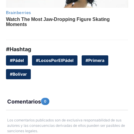
#Hashtag
#Pádel
#LocosPorElPádel
#Primera
#Bolívar
Comentarios
0
Los comentarios publicados son de exclusiva responsabilidad de sus
autores y las consecuencias derivadas de ellos pueden ser pasibles de
sanciones legales.