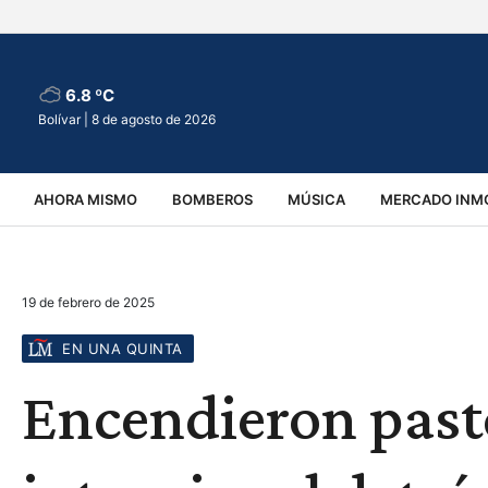
6.8 ºC
Bolívar |
8 de agosto de 2026
AHORA MISMO
BOMBEROS
MÚSICA
MERCADO INMO
REGIONALES
EDUCACIÓN
ESPECTÁCULOS
INFOR
19 de febrero de 2025
VIRALES
ACCIDENTES
CULTURA
JUDICIALES
T
EN UNA QUINTA
Encendieron past