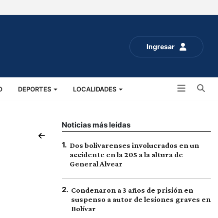
Ingresar
Bu
O
DEPORTES
LOCALIDADES
ALUD
SOCIALES
EXPO RURAL 2025
Noticias más leídas
1
.
Dos bolivarenses involucrados en un
accidente en la 205 a la altura de
General Alvear
2
.
Condenaron a 3 años de prisión en
suspenso a autor de lesiones graves en
Bolívar