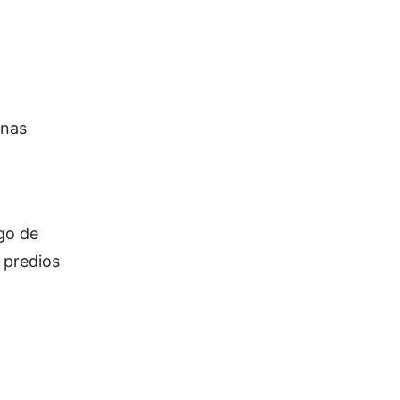
unas
go de
 predios