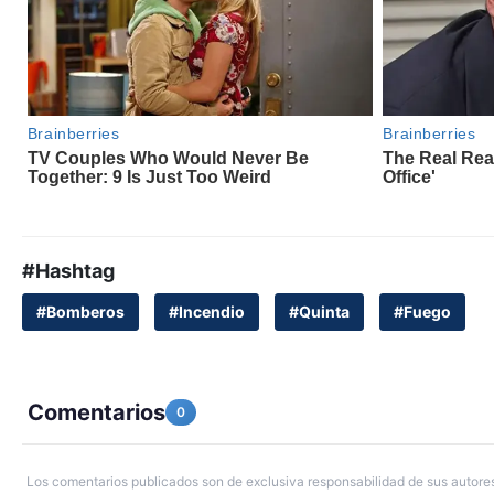
#Hashtag
#Bomberos
#Incendio
#Quinta
#Fuego
Comentarios
0
Los comentarios publicados son de exclusiva responsabilidad de sus autores