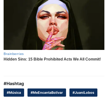
#Hashtag
#Música
#MeEncantaBolívar
#JuaniLobos