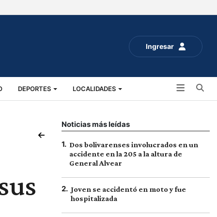
Ingresar
Bu
O
DEPORTES
LOCALIDADES
ALUD
SOCIALES
EXPO RURAL 2025
Noticias más leídas
1
.
Dos bolivarenses involucrados en un
accidente en la 205 a la altura de
General Alvear
sus
2
.
Joven se accidentó en moto y fue
hospitalizada