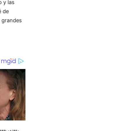
 y las
é de
á grandes