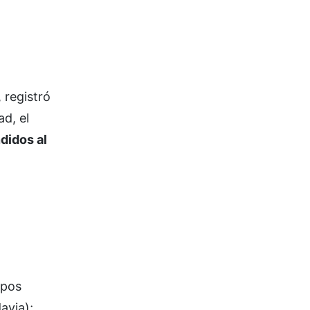
 registró
ad, el
didos al
ipos
avia);