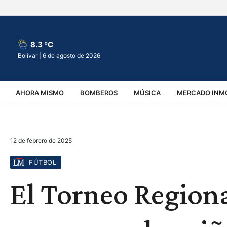
8.3 ºC
Bolívar |
6 de agosto de 2026
AHORA MISMO
BOMBEROS
MÚSICA
MERCADO INMO
REGIONALES
EDUCACIÓN
ESPECTÁCULOS
INFOR
12 de febrero de 2025
VIRALES
ACCIDENTES
CULTURA
JUDICIALES
T
FÚTBOL
El Torneo Regiona