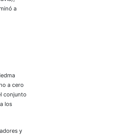
iminó a
Viedma
uno a cero
l conjunto
a los
gadores y