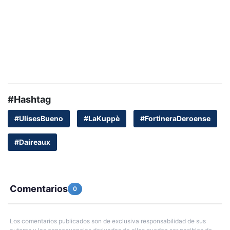
#Hashtag
#UlisesBueno
#LaKuppè
#FortineraDeroense
#Daireaux
Comentarios
0
Los comentarios publicados son de exclusiva responsabilidad de sus