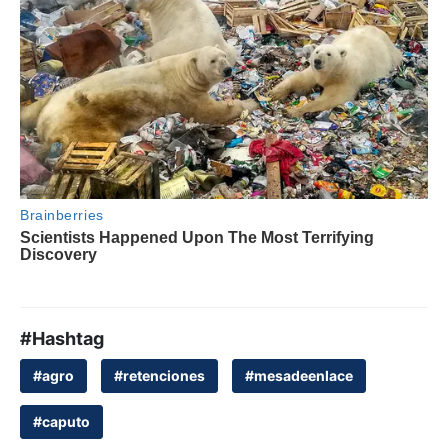
#Hashtag
#agro
#retenciones
#mesadeenlace
#caputo