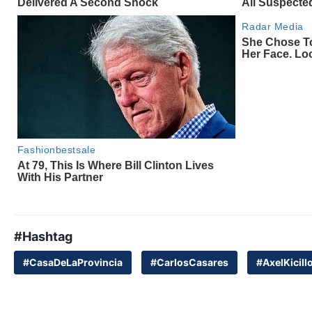
#Hashtag
#CasaDeLaProvincia
#CarlosCasares
#AxelKicill