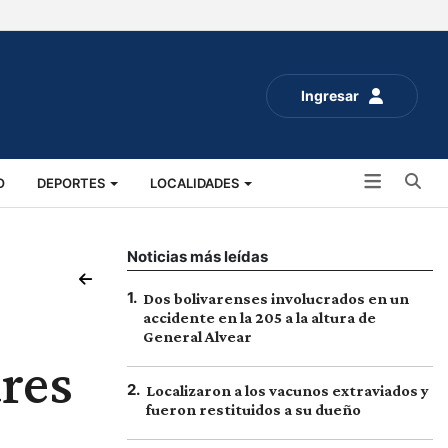
Ingresar
Bu
O
DEPORTES
LOCALIDADES
ALUD
SOCIALES
EXPO RURAL 2025
Noticias más leídas
1
.
Dos bolivarenses involucrados en un
accidente en la 205 a la altura de
General Alvear
ares
2
.
Localizaron a los vacunos extraviados y
fueron restituidos a su dueño