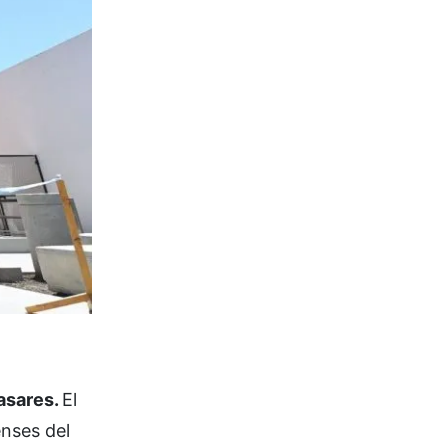
asares.
El
enses del