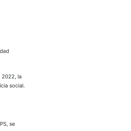
idad
l 2022, la
ia social.
PS, se