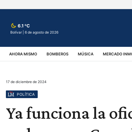
6.1 ºC
Bolívar |
6 de agosto de 2026
AHORA MISMO
BOMBEROS
MÚSICA
MERCADO INMO
REGIONALES
EDUCACIÓN
ESPECTÁCULOS
INFOR
17 de diciembre de 2024
VIRALES
ACCIDENTES
CULTURA
JUDICIALES
T
POLÍTICA
Ya funciona la ofi