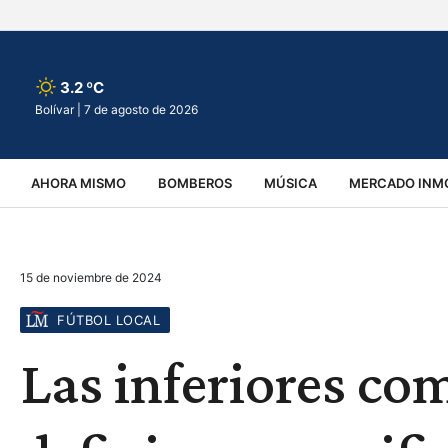
3.2 ºC
Bolívar |
7 de agosto de 2026
AHORA MISMO
BOMBEROS
MÚSICA
MERCADO INMO
REGIONALES
EDUCACIÓN
ESPECTÁCULOS
INFOR
15 de noviembre de 2024
VIRALES
ACCIDENTES
CULTURA
JUDICIALES
T
FÚTBOL LOCAL
Las inferiores com