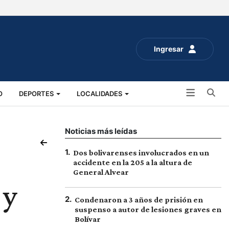
Ingresar
Bu
O
DEPORTES
LOCALIDADES
ALUD
SOCIALES
EXPO RURAL 2025
Noticias más leídas
1
.
Dos bolivarenses involucrados en un
accidente en la 205 a la altura de
General Alvear
 y
2
.
Condenaron a 3 años de prisión en
suspenso a autor de lesiones graves en
Bolívar