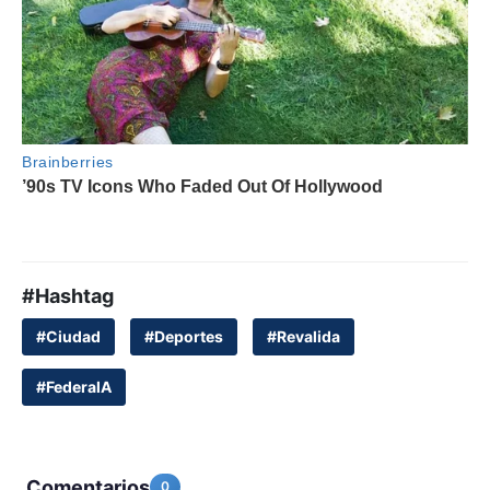
#Hashtag
#Ciudad
#Deportes
#Revalida
#FederalA
Comentarios
0