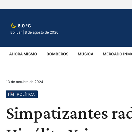
6.0 ºC
Bolívar |
8 de agosto de 2026
AHORA MISMO
BOMBEROS
MÚSICA
MERCADO INMO
REGIONALES
EDUCACIÓN
ESPECTÁCULOS
INFOR
13 de octubre de 2024
VIRALES
ACCIDENTES
CULTURA
JUDICIALES
T
POLÍTICA
Simpatizantes rad