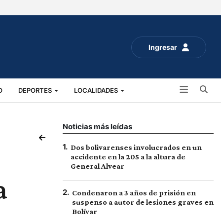
Ingresar
Bu
O
DEPORTES
LOCALIDADES
ALUD
SOCIALES
EXPO RURAL 2025
Noticias más leídas
1
.
Dos bolivarenses involucrados en un
accidente en la 205 a la altura de
General Alvear
a
2
.
Condenaron a 3 años de prisión en
suspenso a autor de lesiones graves en
Bolívar