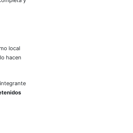
 completa y
mo local
 lo hacen
 integrante
etenidos