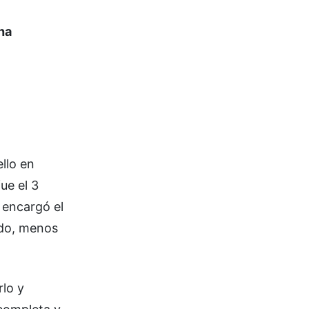
 ha
llo en
fue el 3
e encargó el
ido, menos
rlo y