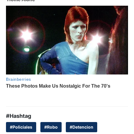
#Hashtag
#Policiales
#Robo
#Detencion