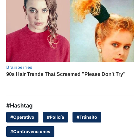
#Hashtag
#Operativo
#Policía
#Tránsito
#Contravenciones