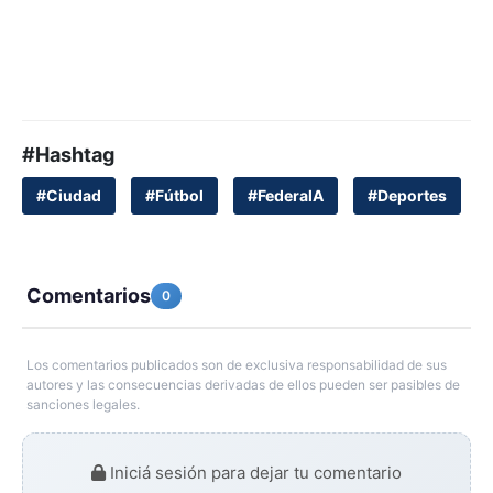
#Hashtag
#Ciudad
#Fútbol
#FederalA
#Deportes
Comentarios
0
Los comentarios publicados son de exclusiva responsabilidad de sus
autores y las consecuencias derivadas de ellos pueden ser pasibles de
sanciones legales.
Iniciá sesión para dejar tu comentario