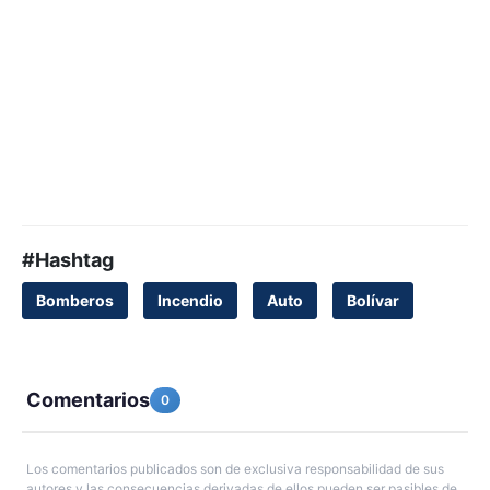
#Hashtag
Bomberos
Incendio
Auto
Bolívar
Comentarios
0
Los comentarios publicados son de exclusiva responsabilidad de sus
autores y las consecuencias derivadas de ellos pueden ser pasibles de