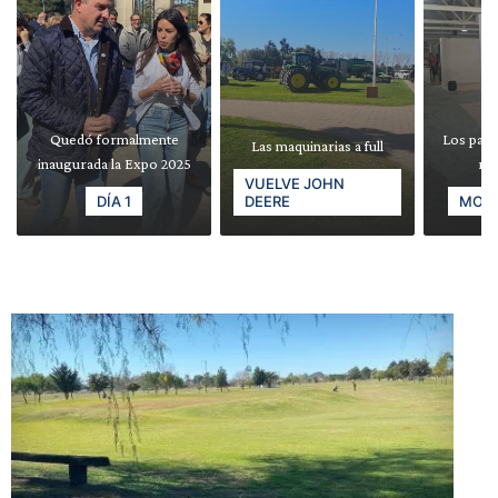
Quedó formalmente
Los pabe
Las maquinarias a full
inaugurada la Expo 2025
re
VUELVE JOHN
DÍA 1
DEERE
MODE