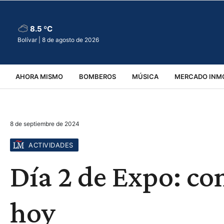
8.5 ºC
Bolívar |
8 de agosto de 2026
AHORA MISMO
BOMBEROS
MÚSICA
MERCADO INMO
REGIONALES
EDUCACIÓN
ESPECTÁCULOS
INFOR
8 de septiembre de 2024
VIRALES
ACCIDENTES
CULTURA
JUDICIALES
T
ACTIVIDADES
Día 2 de Expo: co
hoy