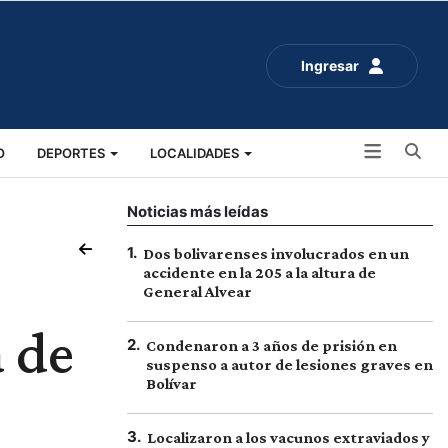
Ingresar
Bu
O
DEPORTES
LOCALIDADES
ALUD
SOCIALES
EXPO RURAL 2025
Noticias más leídas
1
.
Dos bolivarenses involucrados en un
accidente en la 205 a la altura de
General Alvear
 de
2
.
Condenaron a 3 años de prisión en
suspenso a autor de lesiones graves en
Bolívar
3
.
Localizaron a los vacunos extraviados y