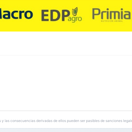
 y las consecuencias derivadas de ellos pueden ser pasibles de sanciones legal