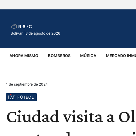
9.6 ºC
Bolívar |
8 de agosto de 2026
AHORA MISMO
BOMBEROS
MÚSICA
MERCADO INMO
REGIONALES
EDUCACIÓN
ESPECTÁCULOS
INFOR
1 de septiembre de 2024
VIRALES
ACCIDENTES
CULTURA
JUDICIALES
T
FÚTBOL
Ciudad visita a O