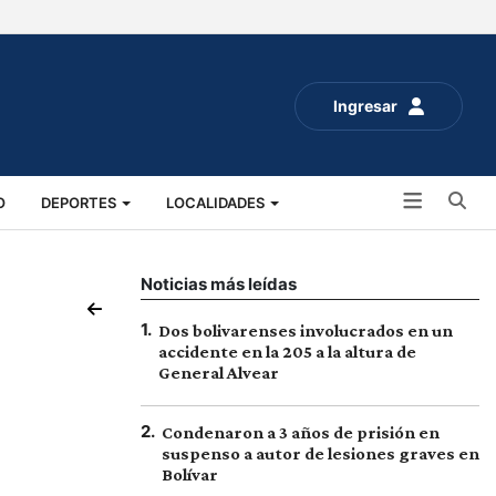
Ingresar
Bu
O
DEPORTES
LOCALIDADES
ALUD
SOCIALES
EXPO RURAL 2025
Noticias más leídas
1
.
Dos bolivarenses involucrados en un
accidente en la 205 a la altura de
General Alvear
2
.
Condenaron a 3 años de prisión en
suspenso a autor de lesiones graves en
Bolívar