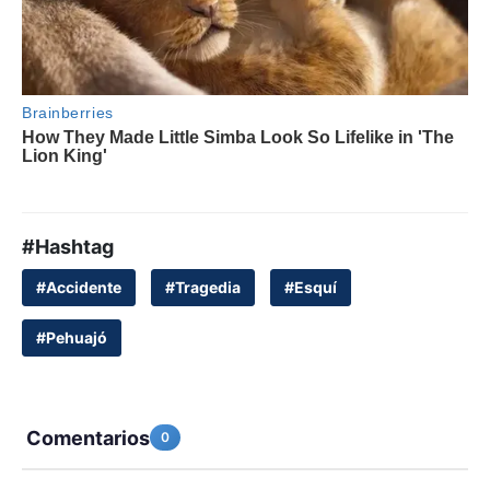
#Hashtag
#Accidente
#Tragedia
#Esquí
#Pehuajó
Comentarios
0