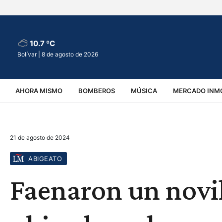
10.7 ºC
Bolívar |
8 de agosto de 2026
AHORA MISMO
BOMBEROS
MÚSICA
MERCADO INMO
REGIONALES
EDUCACIÓN
ESPECTÁCULOS
INFOR
21 de agosto de 2024
VIRALES
ACCIDENTES
CULTURA
JUDICIALES
T
ABIGEATO
Faenaron un novi