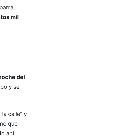
barra,
tos mil
 noche del
mpo y se
la calle" y
ume que
do ahí