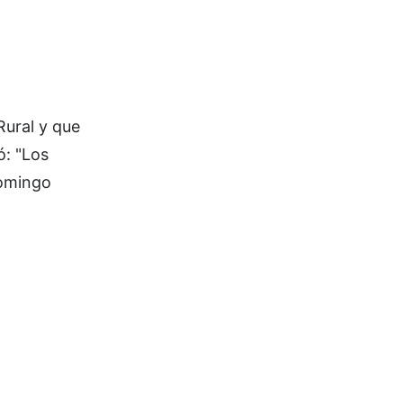
ural y que
ó: "Los
domingo