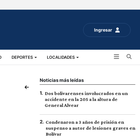
Ingresar
Bu
O
DEPORTES
LOCALIDADES
ALUD
SOCIALES
EXPO RURAL 2025
Noticias más leídas
1
.
Dos bolivarenses involucrados en un
accidente en la 205 a la altura de
General Alvear
2
.
Condenaron a 3 años de prisión en
suspenso a autor de lesiones graves en
Bolívar