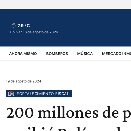
7.9 ºC
Bolívar |
6 de agosto de 2026
AHORA MISMO
BOMBEROS
MÚSICA
MERCADO INMO
REGIONALES
EDUCACIÓN
ESPECTÁCULOS
INFOR
19 de agosto de 2024
VIRALES
ACCIDENTES
CULTURA
JUDICIALES
T
FORTALECIMIENTO FISCAL
200 millones de p