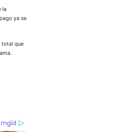
 la
 pago ya se
 total que
rama.