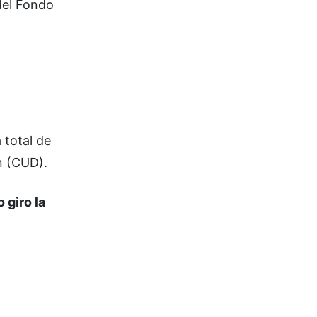
del Fondo
 total de
n (CUD).
 giro la