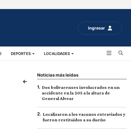
Ingresar
Bu
O
DEPORTES
LOCALIDADES
ALUD
SOCIALES
EXPO RURAL 2025
Noticias más leídas
1
.
Dos bolivarenses involucrados en un
accidente en la 205 a la altura de
General Alvear
2
.
Localizaron a los vacunos extraviados y
fueron restituidos a su dueño