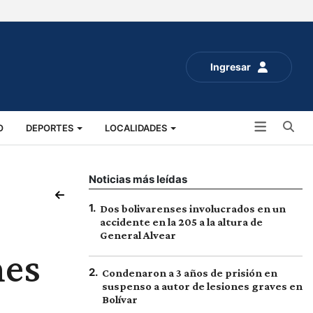
Ingresar
Bu
O
DEPORTES
LOCALIDADES
ALUD
SOCIALES
EXPO RURAL 2025
Noticias más leídas
1
.
Dos bolivarenses involucrados en un
accidente en la 205 a la altura de
General Alvear
nes
2
.
Condenaron a 3 años de prisión en
suspenso a autor de lesiones graves en
Bolívar