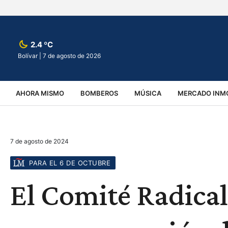
2.4 ºC
Bolívar |
7 de agosto de 2026
AHORA MISMO
BOMBEROS
MÚSICA
MERCADO INMO
REGIONALES
EDUCACIÓN
ESPECTÁCULOS
INFOR
7 de agosto de 2024
VIRALES
ACCIDENTES
CULTURA
JUDICIALES
T
PARA EL 6 DE OCTUBRE
El Comité Radical