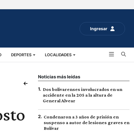
Ingresar
Bu
O
DEPORTES
LOCALIDADES
ALUD
SOCIALES
EXPO RURAL 2025
Noticias más leídas
1
.
Dos bolivarenses involucrados en un
accidente en la 205 a la altura de
General Alvear
osto
2
.
Condenaron a 3 años de prisión en
suspenso a autor de lesiones graves en
Bolívar