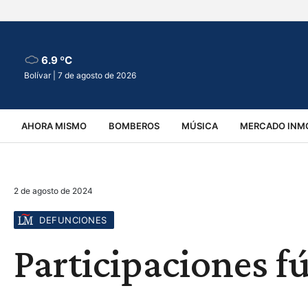
6.9 ºC
Bolívar |
7 de agosto de 2026
AHORA MISMO
BOMBEROS
MÚSICA
MERCADO INMO
REGIONALES
EDUCACIÓN
ESPECTÁCULOS
INFOR
2 de agosto de 2024
VIRALES
ACCIDENTES
CULTURA
JUDICIALES
T
DEFUNCIONES
Participaciones f