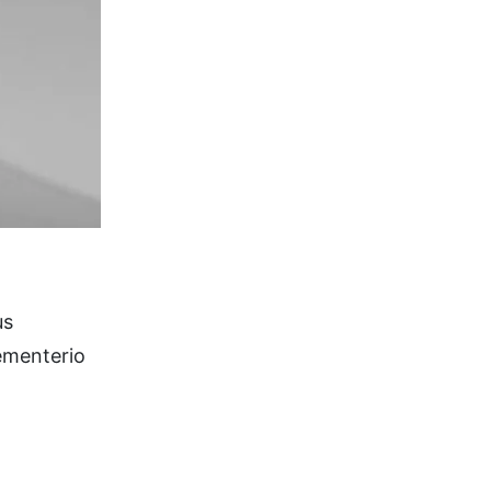
us
cementerio