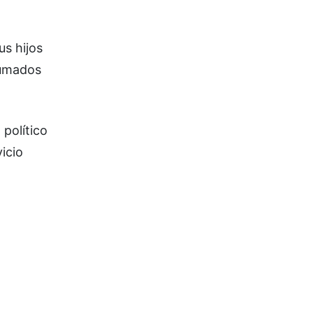
s hijos
nhumados
 político
icio