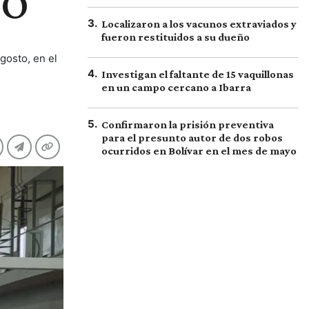
BO
3
.
Localizaron a los vacunos extraviados y
fueron restituidos a su dueño
gosto, en el
4
.
Investigan el faltante de 15 vaquillonas
en un campo cercano a Ibarra
5
.
Confirmaron la prisión preventiva
para el presunto autor de dos robos
ocurridos en Bolívar en el mes de mayo