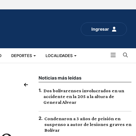
Ingresar
Bu
O
DEPORTES
LOCALIDADES
ALUD
SOCIALES
EXPO RURAL 2025
Noticias más leídas
1
.
Dos bolivarenses involucrados en un
accidente en la 205 a la altura de
General Alvear
2
.
Condenaron a 3 años de prisión en
suspenso a autor de lesiones graves en
Bolívar