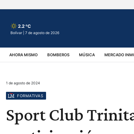
2.2 ºC
Bolívar |
7 de agosto de 2026
AHORA MISMO
BOMBEROS
MÚSICA
MERCADO INMO
REGIONALES
EDUCACIÓN
ESPECTÁCULOS
INFOR
1 de agosto de 2024
VIRALES
ACCIDENTES
CULTURA
JUDICIALES
T
FORMATIVAS
Sport Club Trinita