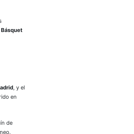
s
 Básquet
adrid
, y el
rido en
ín de
rneo.