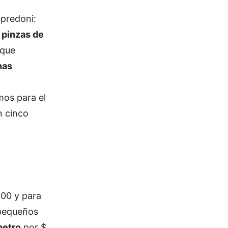
apredoni:
n
pinzas de
que
nas
mos para el
n cinco
000 y para
 pequeños
etro
por $