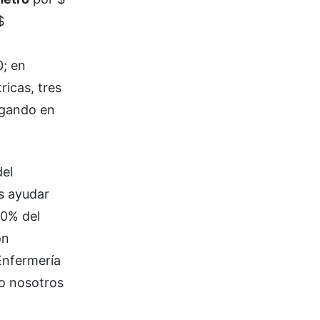
$
l
; en
ricas, tres
egando en
del
s ayudar
50% del
ón
Enfermería
do nosotros