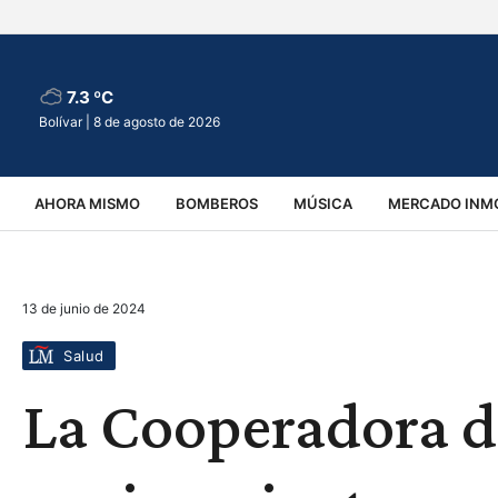
7.3 ºC
Bolívar |
8 de agosto de 2026
AHORA MISMO
BOMBEROS
MÚSICA
MERCADO INMO
REGIONALES
EDUCACIÓN
ESPECTÁCULOS
INFOR
13 de junio de 2024
VIRALES
ACCIDENTES
CULTURA
JUDICIALES
T
Salud
La Cooperadora d