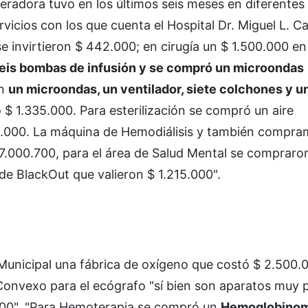
eradora tuvo en los últimos seis meses en diferentes
vicios con los que cuenta el Hospital Dr. Miguel L. C
e invirtieron $ 442.000; en cirugía un $ 1.500.000 e
seis bombas de infusión y se compró un microondas
on
un microondas, un ventilador, siete colchones y u
 $ 1.335.000. Para esterilización se compró un aire
2.000. La máquina de Hemodiálisis y también compra
17.000.700, para el área de Salud Mental se compraro
de BlackOut que valieron $ 1.215.000".
Municipal una fábrica de oxígeno que costó $ 2.500.
Convexo para el ecógrafo "sí bien son aparatos muy
000". "Para Hemoterapia se compró un
Hemoglobinom