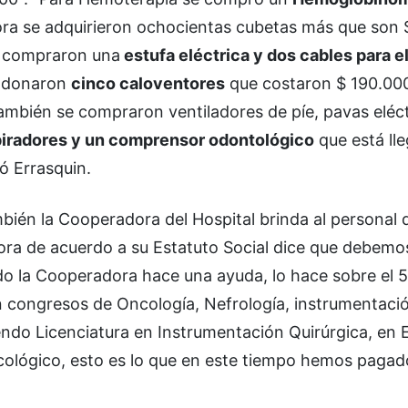
ra se adquirieron ochocientas cubetas más que son 
se compraron una
estufa eléctrica y dos cables para e
e donaron
cinco caloventores
que costaron $ 190.000
ambién se compraron ventiladores de píe, pavas eléct
piradores y un comprensor odontológico
que está ll
ó Errasquin.
mbién la Cooperadora del Hospital brinda al personal 
ra de acuerdo a su Estatuto Social dice que debemo
do la Cooperadora hace una ayuda, lo hace sobre el 
en congresos de Oncología, Nefrología, instrumentaci
ndo Licenciatura en Instrumentación Quirúrgica, en 
ncológico, esto es lo que en este tiempo hemos paga