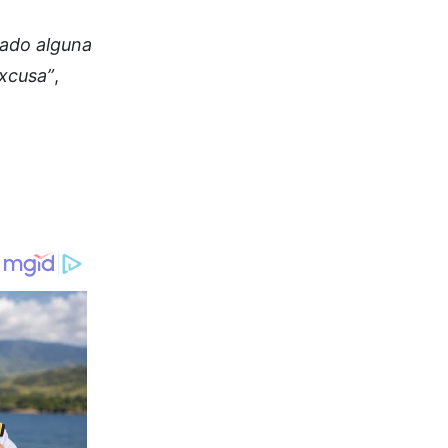
zado alguna
excusa”
,