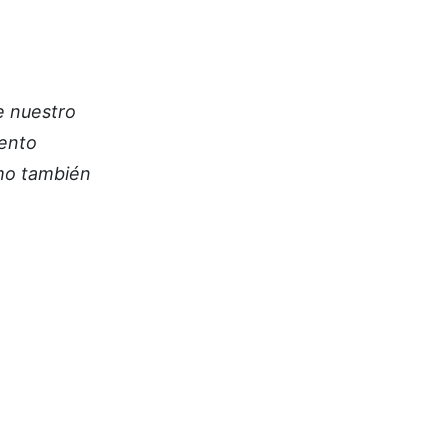
e nuestro
mento
omo también