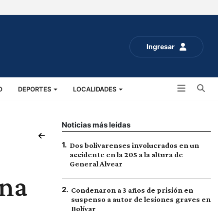
Ingresar
Bu
O
DEPORTES
LOCALIDADES
ALUD
SOCIALES
EXPO RURAL 2025
Noticias más leídas
1
.
Dos bolivarenses involucrados en un
accidente en la 205 a la altura de
General Alvear
una
2
.
Condenaron a 3 años de prisión en
suspenso a autor de lesiones graves en
Bolívar