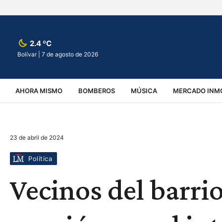
2.4 ºC
Bolívar |
7 de agosto de 2026
AHORA MISMO
BOMBEROS
MÚSICA
MERCADO INMO
REGIONALES
EDUCACIÓN
ESPECTÁCULOS
INFOR
23 de abril de 2024
VIRALES
ACCIDENTES
CULTURA
JUDICIALES
T
Política
Vecinos del barri