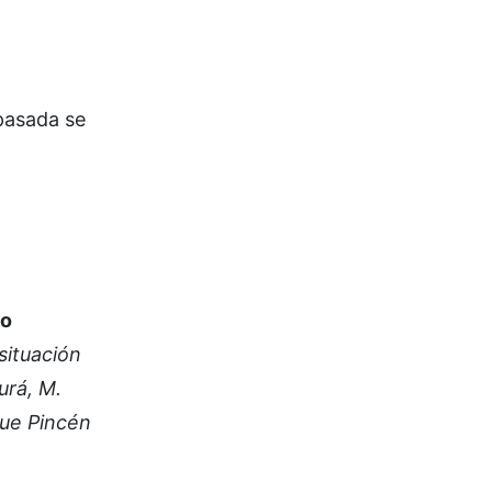
pasada se
io
situación
urá, M.
ue Pincén