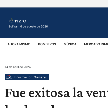
11.2 ºC
Bolívar |
6 de agosto de 2026
AHORA MISMO
BOMBEROS
MÚSICA
MERCADO INMO
REGIONALES
EDUCACIÓN
ESPECTÁCULOS
INFOR
14 de abril de 2024
VIRALES
ACCIDENTES
CULTURA
JUDICIALES
T
Información General
Fue exitosa la ven