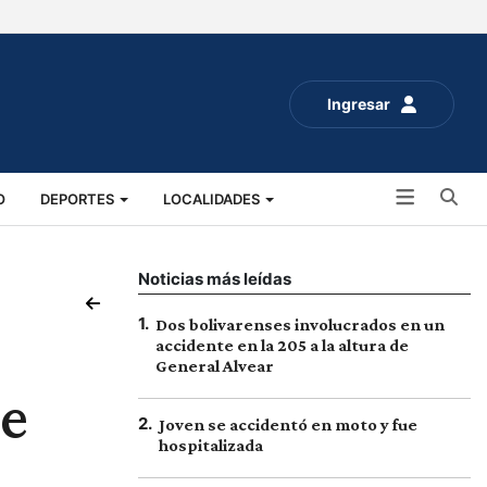
Ingresar
Bu
O
DEPORTES
LOCALIDADES
ALUD
SOCIALES
EXPO RURAL 2025
Noticias más leídas
1
.
Dos bolivarenses involucrados en un
accidente en la 205 a la altura de
General Alvear
de
2
.
Joven se accidentó en moto y fue
hospitalizada