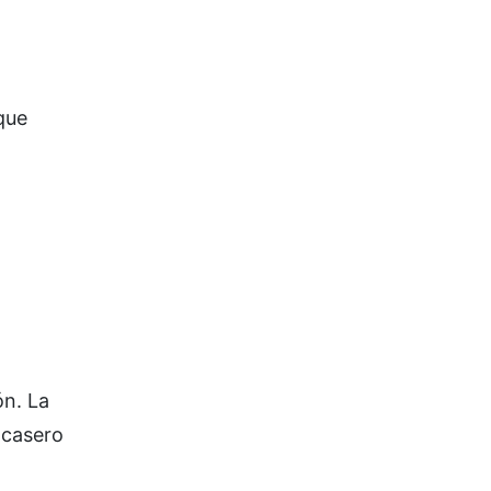
que
ón. La
 casero