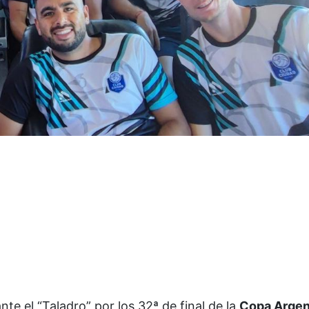
nte el “Taladro” por los 32ª de final de la
Copa Argen