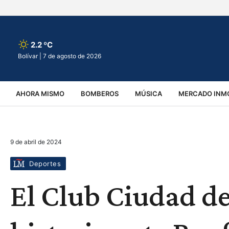
2.2 ºC
Bolívar |
7 de agosto de 2026
AHORA MISMO
BOMBEROS
MÚSICA
MERCADO INMO
REGIONALES
EDUCACIÓN
ESPECTÁCULOS
INFOR
9 de abril de 2024
VIRALES
ACCIDENTES
CULTURA
JUDICIALES
T
Deportes
El Club Ciudad de