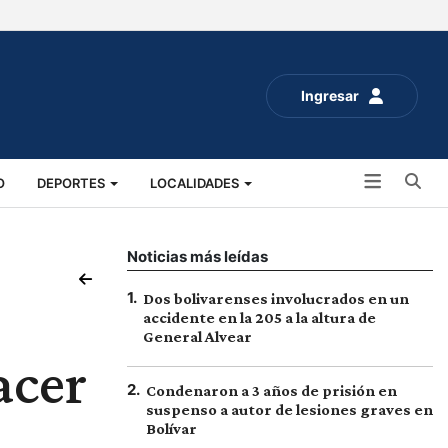
Ingresar
Bu
O
DEPORTES
LOCALIDADES
ALUD
SOCIALES
EXPO RURAL 2025
Noticias más leídas
1
.
Dos bolivarenses involucrados en un
accidente en la 205 a la altura de
General Alvear
acer
2
.
Condenaron a 3 años de prisión en
suspenso a autor de lesiones graves en
Bolívar