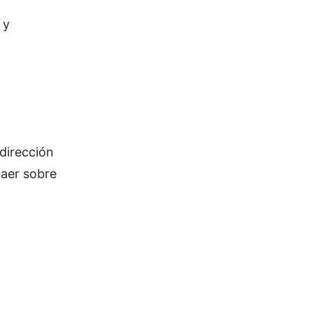
 y
 dirección
caer sobre