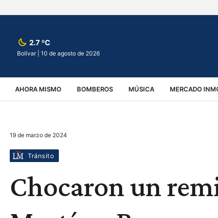
2.7 ºC
Bolívar |
10 de agosto de 2026
AHORA MISMO
BOMBEROS
MÚSICA
MERCADO INMO
REGIONALES
EDUCACIÓN
ESPECTÁCULOS
INFOR
19 de marzo de 2024
VIRALES
ACCIDENTES
CULTURA
JUDICIALES
T
Tránsito
Chocaron un remi