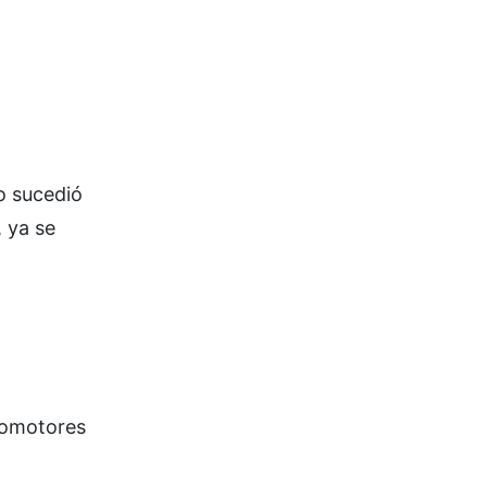
o sucedió
, ya se
tomotores