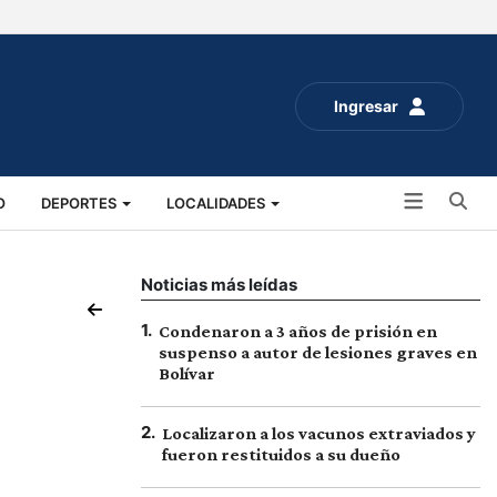
Ingresar
Bu
O
DEPORTES
LOCALIDADES
ALUD
SOCIALES
EXPO RURAL 2025
Noticias más leídas
1
.
Condenaron a 3 años de prisión en
suspenso a autor de lesiones graves en
Bolívar
2
.
Localizaron a los vacunos extraviados y
fueron restituidos a su dueño