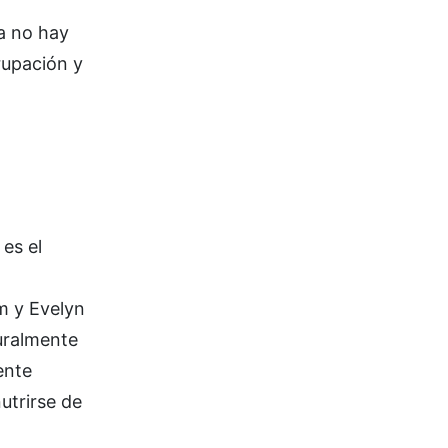
ía no hay
rupación y
 es el
am y Evelyn
turalmente
ente
utrirse de