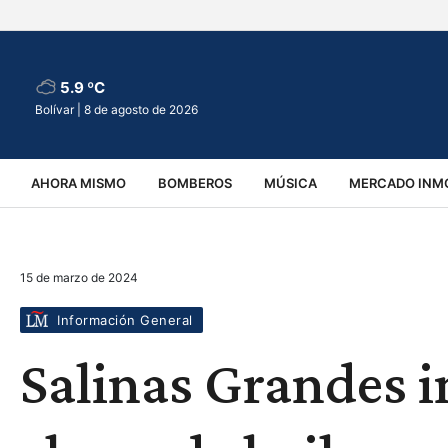
5.9 ºC
Bolívar |
8 de agosto de 2026
AHORA MISMO
BOMBEROS
MÚSICA
MERCADO INMO
REGIONALES
EDUCACIÓN
ESPECTÁCULOS
INFOR
15 de marzo de 2024
VIRALES
ACCIDENTES
CULTURA
JUDICIALES
T
Información General
Salinas Grandes i