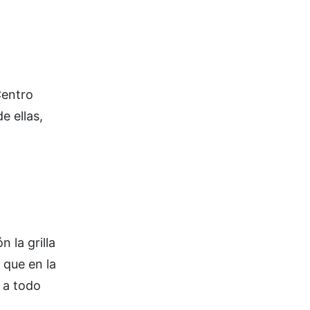
Centro
e ellas,
 la grilla
 que en la
 a todo