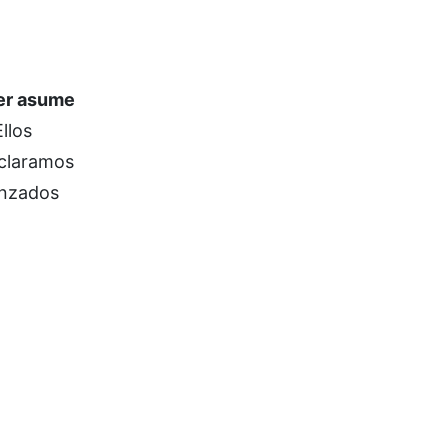
ler asume
llos
Aclaramos
anzados