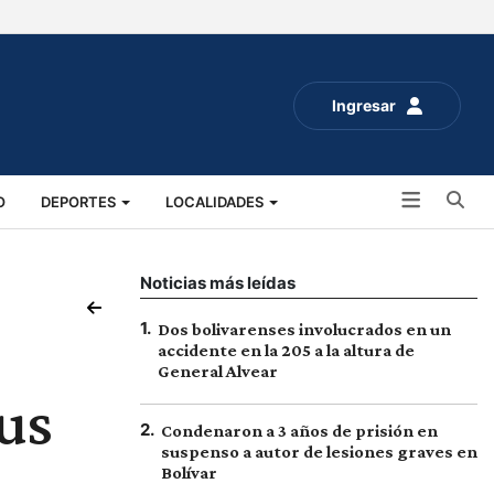
Ingresar
Bu
O
DEPORTES
LOCALIDADES
ALUD
SOCIALES
EXPO RURAL 2025
Noticias más leídas
1
.
Dos bolivarenses involucrados en un
accidente en la 205 a la altura de
General Alvear
us
2
.
Condenaron a 3 años de prisión en
suspenso a autor de lesiones graves en
Bolívar