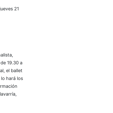
jueves 21
alista,
 de 19.30 a
, el ballet
lo hará los
formación
avarría,