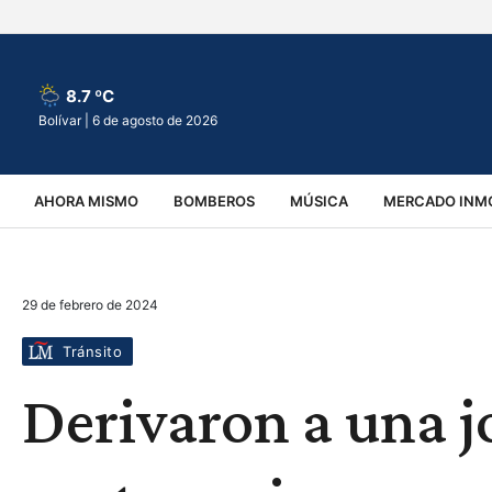
8.7 ºC
Bolívar |
6 de agosto de 2026
AHORA MISMO
BOMBEROS
MÚSICA
MERCADO INMO
REGIONALES
EDUCACIÓN
ESPECTÁCULOS
INFOR
29 de febrero de 2024
VIRALES
ACCIDENTES
CULTURA
JUDICIALES
T
Tránsito
Derivaron a una jo