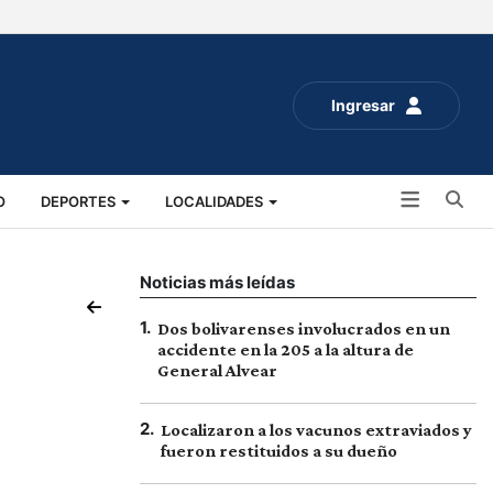
Ingresar
Bu
O
DEPORTES
LOCALIDADES
ALUD
SOCIALES
EXPO RURAL 2025
Noticias más leídas
1
.
Dos bolivarenses involucrados en un
accidente en la 205 a la altura de
General Alvear
2
.
Localizaron a los vacunos extraviados y
fueron restituidos a su dueño