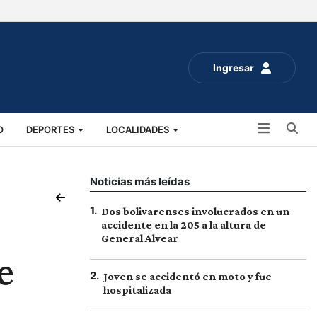
Ingresar
Bu
O
DEPORTES
LOCALIDADES
ALUD
SOCIALES
EXPO RURAL 2025
Noticias más leídas
1
.
Dos bolivarenses involucrados en un
accidente en la 205 a la altura de
General Alvear
e
2
.
Joven se accidentó en moto y fue
hospitalizada