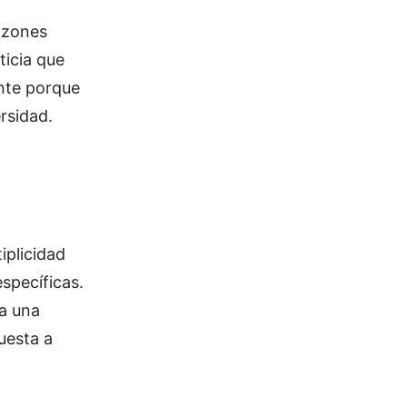
razones
ticia que
ente porque
rsidad.
iplicidad
specíficas.
ya una
uesta a