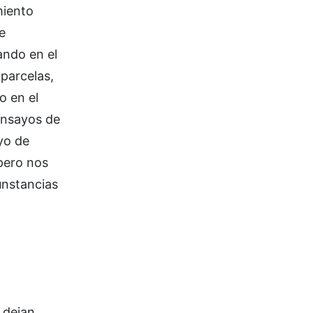
miento
e
ando en el
parcelas,
o en el
 ensayos de
yo de
 pero nos
unstancias
 dejan