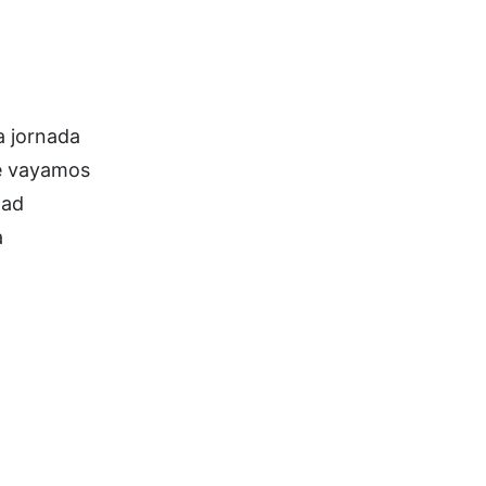
a jornada
ue vayamos
dad
a