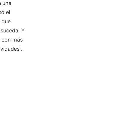
e una
o el
o que
 suceda. Y
y con más
vidades”.