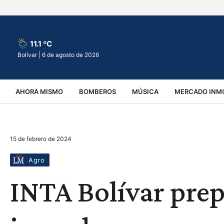
11.1 ºC
Bolívar |
6 de agosto de 2026
AHORA MISMO
BOMBEROS
MÚSICA
MERCADO INMO
REGIONALES
EDUCACIÓN
ESPECTÁCULOS
INFOR
15 de febrero de 2024
VIRALES
ACCIDENTES
CULTURA
JUDICIALES
T
Agro
INTA Bolívar prep