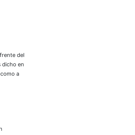
frente del
s dicho en
, como a
n