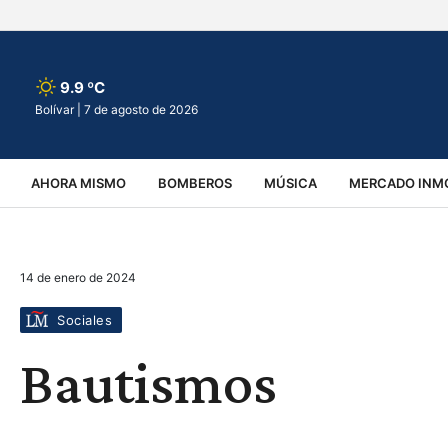
9.9 ºC
Bolívar |
7 de agosto de 2026
AHORA MISMO
BOMBEROS
MÚSICA
MERCADO INMO
REGIONALES
EDUCACIÓN
ESPECTÁCULOS
INFOR
14 de enero de 2024
VIRALES
ACCIDENTES
CULTURA
JUDICIALES
T
Sociales
Bautismos