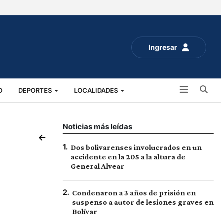
Ingresar
Bu
O
DEPORTES
LOCALIDADES
ALUD
SOCIALES
EXPO RURAL 2025
Noticias más leídas
1
.
Dos bolivarenses involucrados en un
accidente en la 205 a la altura de
General Alvear
2
.
Condenaron a 3 años de prisión en
suspenso a autor de lesiones graves en
Bolívar